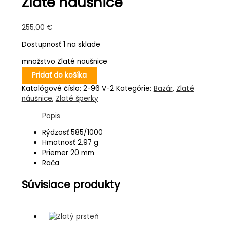
Zlaté naušnice
255,00
€
Dostupnosť
1 na sklade
množstvo Zlaté naušnice
Pridať do košíka
Katalógové číslo:
2-96 V-2
Kategórie:
Bazár
,
Zlaté
náušnice
,
Zlaté šperky
Popis
Rýdzosť 585/1000
Hmotnosť 2,97 g
Priemer 20 mm
Rača
Súvisiace produkty