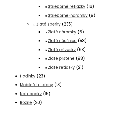
Strieborné retiazky
(16)
Strieborne-naramky
(9)
Zlaté šperky
(235)
Zlaté náramky
(6)
Zlaté náušnice
(58)
Zlaté prívesky
(63)
Zlaté prstene
(88)
Zlaté retiazky
(21)
Hodinky
(23)
Mobilné telefóny
(13)
Notebooky
(15)
Rôzne
(20)