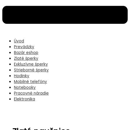
Úvod
Prevádzky
Bazár eshop
Zlaté šperky
Exkluzívne šperky
Strieborné šperky
Hodinky
Mobilné telefóny
Notebooky
Pracovné náradie
Elektronika