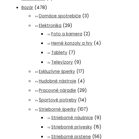
Bazár
(478)
Domáce spotrebiče
(3)
Elektronika
(29)
Foto a kamera
(2)
Herné konzoly a hry
(4)
Tablety
(7)
Televízory
(9)
Exkluzívne šperky
(17)
Hudobné nástroje
(4)
Pracovné náradie
(29)
Športové potreby
(14)
Strieborné šperky
(107)
Strieborné náušnice
(9)
Strieborné prívesky
(15)
Strieborné prstene
(56)